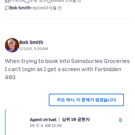
Firefox
오류 코드
asked 3개월 전
Bob Smith
replied
3개월 전
Bob Smith
5/3/26, 9:26 AM
When trying to book into Sainsburies Groceries
I can't login as I get a screen with Forbidden
저도 역시, 이 문제가 생겼습니다
상위 10 공헌자
Agent virtuel
26. 5. 4. AM 12:39