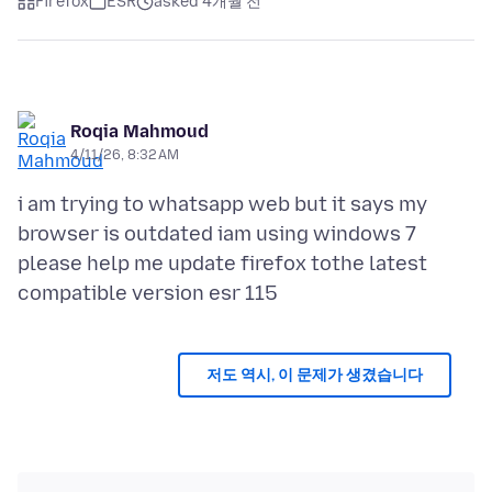
Firefox
ESR
asked 4개월 전
Roqia Mahmoud
4/11/26, 8:32 AM
i am trying to whatsapp web but it says my
browser is outdated iam using windows 7
please help me update firefox tothe latest
저도 역시, 이 문제가 생겼습니다