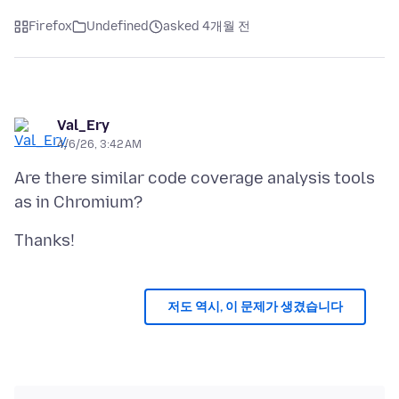
Firefox
Undefined
asked 4개월 전
Val_Ery
4/6/26, 3:42 AM
Are there similar code coverage analysis tools
저도 역시, 이 문제가 생겼습니다