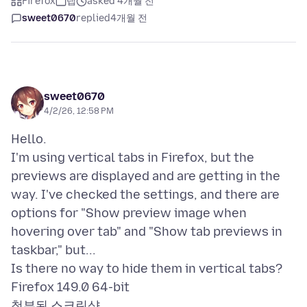
Firefox
탭
asked 4개월 전
sweet0670
replied
4개월 전
sweet0670
4/2/26, 12:58 PM
Hello.
I'm using vertical tabs in Firefox, but the
previews are displayed and are getting in the
way. I've checked the settings, and there are
options for "Show preview image when
hovering over tab" and "Show tab previews in
taskbar," but...
Is there no way to hide them in vertical tabs?
첨부된 스크린샷