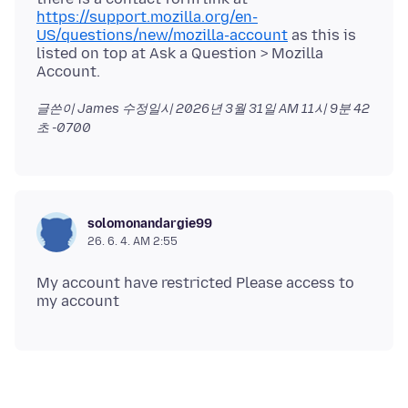
https://support.mozilla.org/en-
US/questions/new/mozilla-account
as this is
listed on top at Ask a Question > Mozilla
글쓴이 James 수정일시
2026년 3월 31일 AM 11시 9분 42
초 -0700
solomonandargie99
26. 6. 4. AM 2:55
My account have restricted Please access to