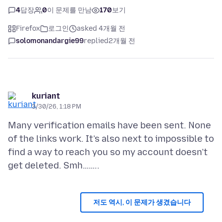
4
답장
0
이 문제를 만남
170
보기
Firefox
로그인
asked 4개월 전
solomonandargie99
replied
2개월 전
kuriant
3/30/26, 1:18 PM
Many verification emails have been sent. None
of the links work. It’s also next to impossible to
find a way to reach you so my account doesn’t
저도 역시, 이 문제가 생겼습니다