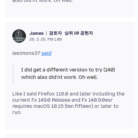
검토자
상위 10 공헌자
James
26. 3. 25. PM 1:09
lesimons37
said
I did get a different version to try (140)
Like I said Firefox 116.0 and later including the
current Fx 149.0 Release and Fx 140.9.0esr
requires macOS 10.15 (ten.fifteen) or later to