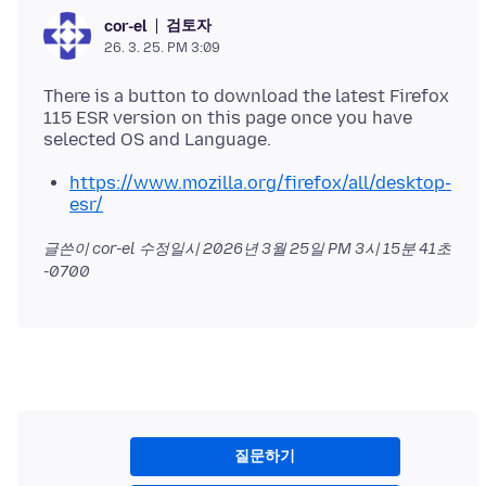
검토자
cor-el
26. 3. 25. PM 3:09
There is a button to download the latest Firefox
115 ESR version on this page once you have
https://www.mozilla.org/firefox/all/desktop-
esr/
글쓴이 cor-el 수정일시
2026년 3월 25일 PM 3시 15분 41초
-0700
질문하기