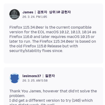
검토자
상위 10 공헌자
James
26. 3. 24. PM 1:05
Firefox 115.34.0esr is the current compatible
version for the EOL macOS 10.12, 10.13, 10.14 as
Firefox 116.0 and later requires macOS 10.15 or
later to run. The Firefox 115.34.0esr is based on
the old Firefox 115.0 Release but with
질문자
lesimons37
26. 3. 25. AM 5:58
Thank You James, however that did'nt solve the
problem.
I did get a different version to try (140) which