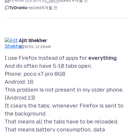
Firefox 안드로이드
탭
asked 4개월 전
TyDraniu
replied
4개월 전
Ajit Shekher
3/20/26, 12:20 AM
I use Firefox instead of apps for
everything
.
And do often have 5-10 tabs open.
Phone: poco x7 pro 8GB
Android: 16
This problem is not present in my older phone.
(Android 13)
It clears the tabs, whenever Firefox is sent to
the background.
That means all the tabs have to be reloaded.
That means battery consumption, data