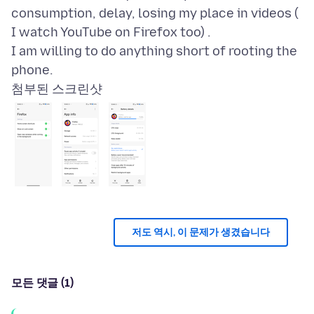
consumption, delay, losing my place in videos (
I watch YouTube on Firefox too) .
I am willing to do anything short of rooting the
첨부된 스크린샷
저도 역시, 이 문제가 생겼습니다
모든 댓글 (1)