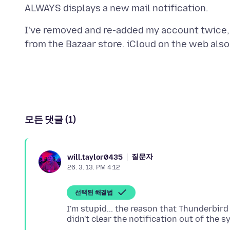
I've removed and re-added my account twice, 
모든 댓글 (1)
질문자
will.taylor0435
26. 3. 13. PM 4:12
선택된 해결법
I'm stupid... the reason that Thunderbi