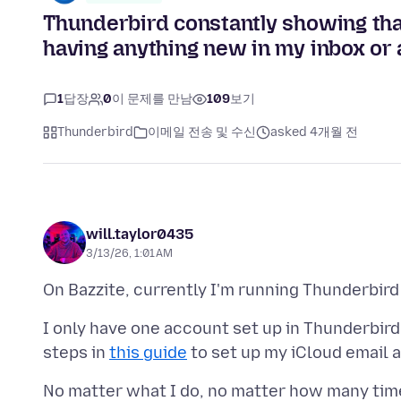
Thunderbird constantly showing tha
having anything new in my inbox or 
1
답장
0
이 문제를 만남
109
보기
Thunderbird
이메일 전송 및 수신
asked 4개월 전
will.taylor0435
3/13/26, 1:01 AM
I only have one account set up in Thunderbird
steps in
this guide
No matter what I do, no matter how many times