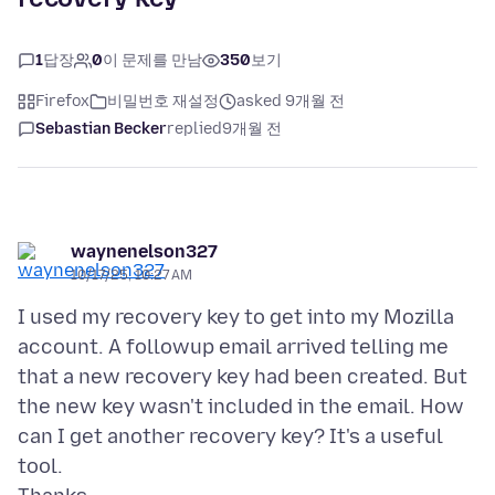
1
답장
0
이 문제를 만남
350
보기
Firefox
비밀번호 재설정
asked 9개월 전
Sebastian Becker
replied
9개월 전
waynenelson327
10/17/25, 10:27 AM
I used my recovery key to get into my Mozilla
account. A followup email arrived telling me
that a new recovery key had been created. But
the new key wasn't included in the email. How
can I get another recovery key? It's a useful
tool.