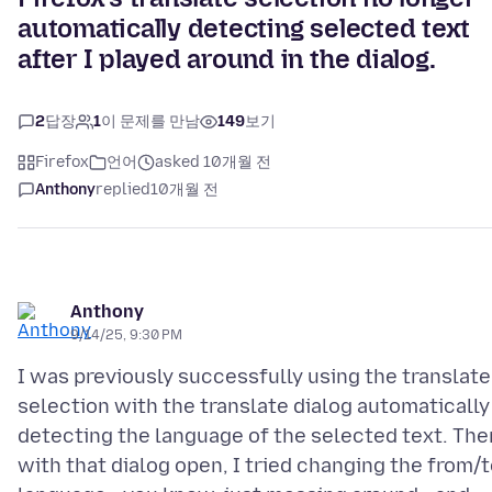
automatically detecting selected text
after I played around in the dialog.
2
답장
1
이 문제를 만남
149
보기
Firefox
언어
asked 10개월 전
Anthony
replied
10개월 전
Anthony
9/14/25, 9:30 PM
I was previously successfully using the translate
selection with the translate dialog automatically
detecting the language of the selected text. The
with that dialog open, I tried changing the from/