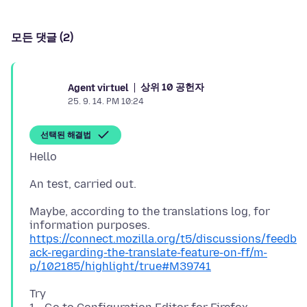
모든 댓글 (2)
상위 10 공헌자
Agent virtuel
25. 9. 14. PM 10:24
선택된 해결법
Maybe, according to the translations log, for
https://connect.mozilla.org/t5/discussions/feedb
ack-regarding-the-translate-feature-on-ff/m-
p/102185/highlight/true#M39741
Try