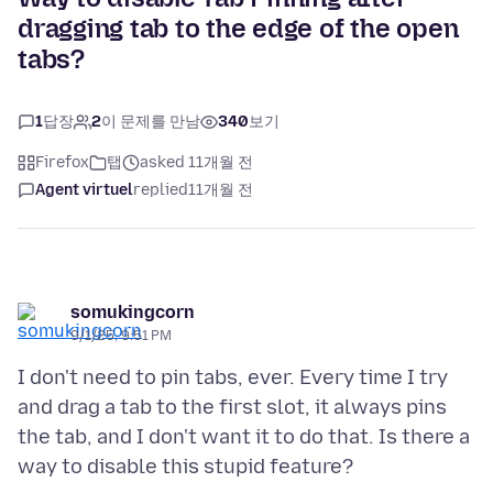
dragging tab to the edge of the open
tabs?
1
답장
2
이 문제를 만남
340
보기
Firefox
탭
asked 11개월 전
Agent virtuel
replied
11개월 전
somukingcorn
9/1/25, 9:51 PM
I don't need to pin tabs, ever. Every time I try
and drag a tab to the first slot, it always pins
the tab, and I don't want it to do that. Is there a