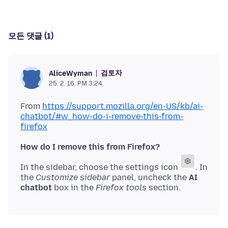
모든 댓글 (1)
검토자
AliceWyman
25. 2. 16. PM 3:24
From
https://support.mozilla.org/en-US/kb/ai-
chatbot/#w_how-do-i-remove-this-from-
firefox
How do I remove this from Firefox?
In the sidebar, choose the settings icon
. In
the
Customize sidebar
panel, uncheck the
AI
chatbot
box in the
Firefox tools