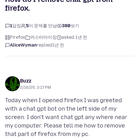
firefox.
1
답장
5
이 문제를 만남
380
보기
Firefox
커스터마이징
asked 1년 전
AliceWyman
replied
1년 전
Buzz
2/16/25, 3:17 PM
Today when I opened firefox I was greeted
with a chat gpt bot on the left side of my
screen. I don't want chat gpt any where near
my computer. Please tell me how to remove