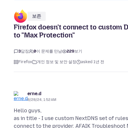
보존
Firefox doesn't connect to custom 
to "Max Protection"
3
답장
0
이 문제를 만남
229
보기
Firefox
개인 정보 및 보안 설정
asked 1년 전
erne.d
8/28/24, 1:52 AM
Hello guys,
as in title - I use custom NextDNS set of rule
connect to the provider. AFAIK Troubleshoot 