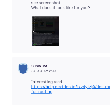
see screenshot
SuMo Bot
24. 9. 4. AM 2:39
https://help.nextdns.io/t/y4ytzj0/dns-r
for-routing