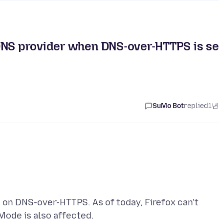
DNS provider when DNS-over-HTTPS is se
SuMo Bot
replied
1년
s on DNS-over-HTTPS. As of today, Firefox can't
Mode is also affected.