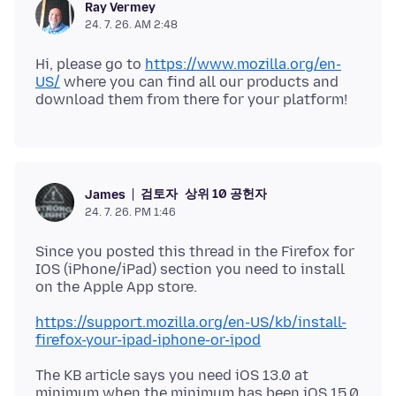
Ray Vermey
24. 7. 26. AM 2:48
Hi, please go to
https://www.mozilla.org/en-
US/
where you can find all our products and
검토자
상위 10 공헌자
James
24. 7. 26. PM 1:46
Since you posted this thread in the Firefox for
IOS (iPhone/iPad) section you need to install
https://support.mozilla.org/en-US/kb/install-
firefox-your-ipad-iphone-or-ipod
The KB article says you need iOS 13.0 at
minimum when the minimum has been iOS 15.0