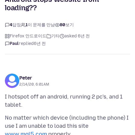
loading??
4
답장
1
이 문제를 만남
80
보기
Firefox 안드로이드
기타
asked 6년 전
Paul
replied
6년 전
Peter
2/14/20, 6:01 AM
I hotspot off an android, running 2 pc's, and 1
No matter which device (including the phone) I
use I am unable to load this site
www.mql5.com
properly