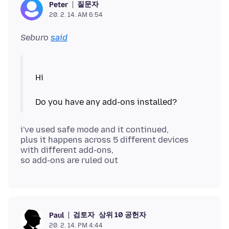
질문자
Peter
20. 2. 14. AM 6:54
Seburo
said
Hi
i've used safe mode and it continued,
plus it happens across 5 different devices
with different add-ons,
검토자
상위 10 공헌자
Paul
20. 2. 14. PM 4:44