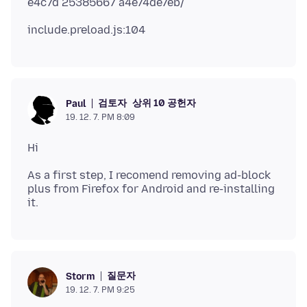
검토자
상위 10 공헌자
Paul
19. 12. 7. PM 8:09
As a first step, I recomend removing ad-block
plus from Firefox for Android and re-installing
질문자
Storm
19. 12. 7. PM 9:25