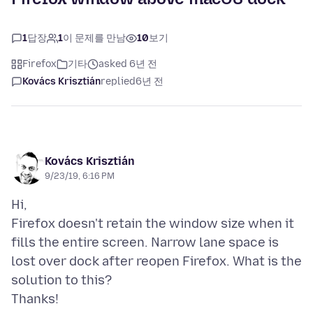
1
답장
1
이 문제를 만남
10
보기
Firefox
기타
asked 6년 전
Kovács Krisztián
replied
6년 전
Kovács Krisztián
9/23/19, 6:16 PM
Hi,
Firefox doesn't retain the window size when it
fills the entire screen. Narrow lane space is
lost over dock after reopen Firefox. What is the
solution to this?
Thanks!