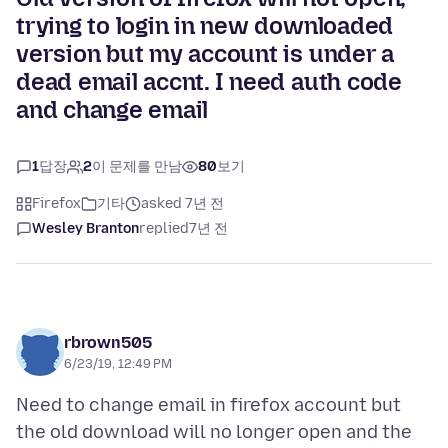
trying to login in new downloaded
version but my account is under a
dead email accnt. I need auth code
and change email
1
답장
2
이 문제를 만남
80
보기
Firefox
기타
asked 7년 전
Wesley Branton
replied
7년 전
rbrown505
6/23/19, 12:49 PM
Need to change email in firefox account but
the old download will no longer open and the