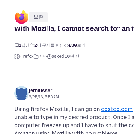
보존
with Mozilla, I cannot search for an
1
답장
2
이 문제를 만남
230
보기
Firefox
기타
asked 10년 전
jermusser
6/25/16, 5:53 AM
Using firefox Mozilla, I can go on
costco.com
unable to type in my desired product. Once I 
computer freezes up and I have to shut the 