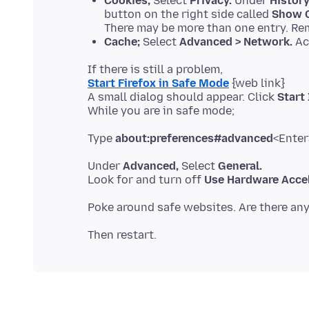
Cookies;
Select
Privacy.
Under
History
button on the right side called
Show C
There may be more than one entry. R
Cache;
Select
Advanced > Network.
Ac
Start Firefox in Safe Mode
{web link}
A small dialog should appear. Click
Start
Type
about:preferences#advanced
Under
Advanced,
Select
General.
Look for and turn off
Use Hardware Accel