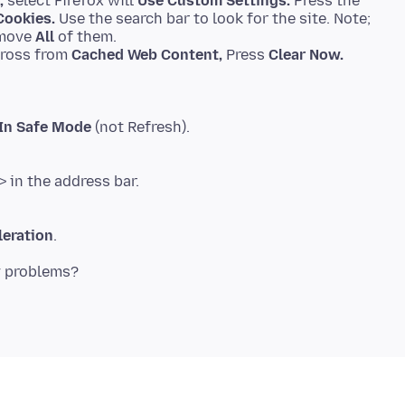
,
select Firefox will
Use Custom Settings.
Press the
ookies.
Use the search bar to look for the site. Note;
emove
All
of them.
ross from
Cached Web Content,
Press
Clear Now.
 In Safe Mode
(not Refresh).
eration