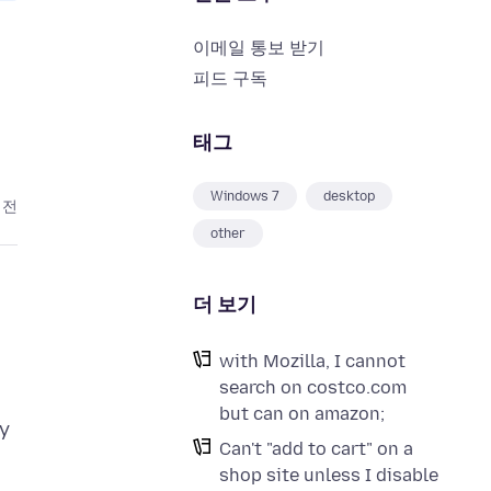
이메일 통보 받기
피드 구독
태그
Windows 7
desktop
 전
other
더 보기
with Mozilla, I cannot
search on costco.com
but can on amazon;
my
Can't "add to cart" on a
shop site unless I disable