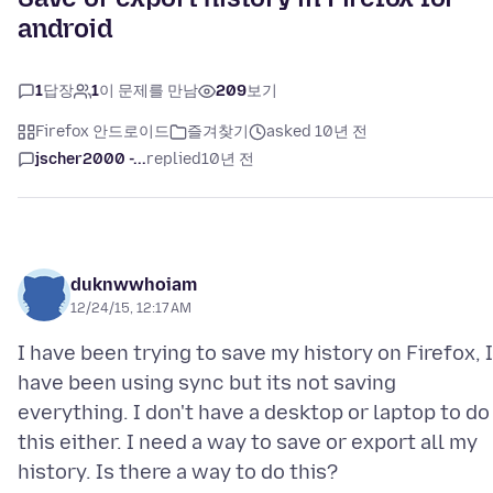
android
1
답장
1
이 문제를 만남
209
보기
Firefox 안드로이드
즐겨찾기
asked 10년 전
jscher2000 -...
replied
10년 전
duknwwhoiam
12/24/15, 12:17 AM
I have been trying to save my history on Firefox, I
have been using sync but its not saving
everything. I don't have a desktop or laptop to do
this either. I need a way to save or export all my