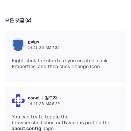
모든 댓글 (2)
guigs
14. 11. 26. AM 7:35
Right-click the shortcut you created, click
검토자
cor-el
14. 11. 26. AM 8:32
You can try to toggle the
browser.shell.shortcutFavicons pref on the
about:config