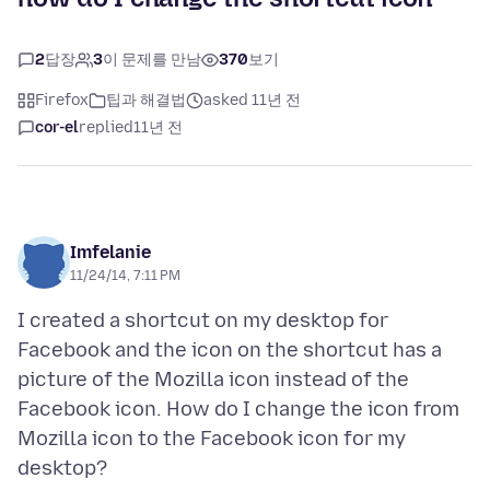
2
답장
3
이 문제를 만남
370
보기
Firefox
팁과 해결법
asked 11년 전
cor-el
replied
11년 전
Imfelanie
11/24/14, 7:11 PM
I created a shortcut on my desktop for
Facebook and the icon on the shortcut has a
picture of the Mozilla icon instead of the
Facebook icon. How do I change the icon from
Mozilla icon to the Facebook icon for my