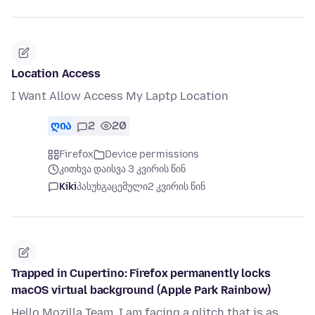
Location Access
I Want Allow Access My Laptp Location
ღია
2
20
Firefox
Device permissions
კითხვა დაისვა 3 კვირის წინ
Kiki
პასუხგაცემული
2 კვირის წინ
Trapped in Cupertino: Firefox permanently locks
macOS virtual background (Apple Park Rainbow)
Hello Mozilla Team, I am facing a glitch that is as