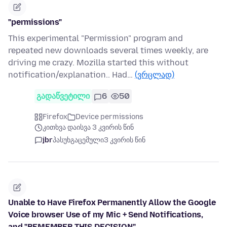
"permissions"
This experimental "Permission" program and
repeated new downloads several times weekly, are
driving me crazy. Mozilla started this without
notification/explanation.. Had…
(ვრცლად)
გადაწვეტილი
6
50
Firefox
Device permissions
კითხვა დაისვა 3 კვირის წინ
jbr
პასუხგაცემული
3 კვირის წინ
Unable to Have Firefox Permanently Allow the Google
Voice browser Use of my Mic + Send Notifications,
and "REMEMBER THIS DECISION"