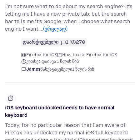
I'm not sure what to do about my search engine? It's
telling me I have a new private tab, but the search
bar tells me it's Google. when I choose what search
engine I want…
(ვრცლად)
დაარქივებული
1
270
Firefox for iOS
How to use Firefox for iOS
კითხვა დაისვა 1 წლის წინ
James
პასუხგაცემული
1 წლის წინ
iOS keyboard undocked needs to have normal
keyboard
Today, for no particular reason that I am aware of,
Firefox has undocked my normal iOS full keyboard