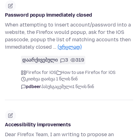
Password popup immediately closed
When attempting to insert account/password into a
website, the Firefox would popup, ask for the iOS
passcode, popup the list of matching accounts then
immediately closed …
(ვრცლად)
დაარქივებული
3
319
Firefox for iOS
How to use Firefox for iOS
კითხვა დაისვა 1 წლის წინ
pdbeer
პასუხგაცემული
1 წლის წინ
Accessibility improvements
Dear Firefox Team, I am writing to propose an