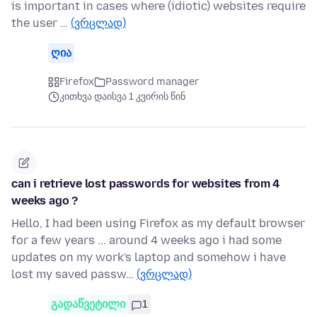
is important in cases where (idiotic) websites require
the user …
(ვრცლად)
ღია
Firefox
Password manager
კითხვა დაისვა 1 კვირის წინ
can i retrieve lost passwords for websites from 4
weeks ago ?
Hello, I had been using Firefox as my default browser
for a few years ... around 4 weeks ago i had some
updates on my work's laptop and somehow i have
lost my saved passw…
(ვრცლად)
გადაწვეტილი
1