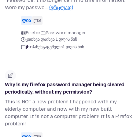
"Passwords". I no longer can find this information.
Were my passwo…
(ვრცლად)
ღია
2
Firefox
Password manager
კითხვა დაისვა 1 დღის წინ
jbr
პასუხგაცემული
1 დღის წინ
Why is my firefox password manager being cleared
periodically, without my permission?
This is NOT a new problem! I happened with my
elderly computer and now with my new built
computer. It is not a computer problem! It is a Firefox
problem!
ღია
5