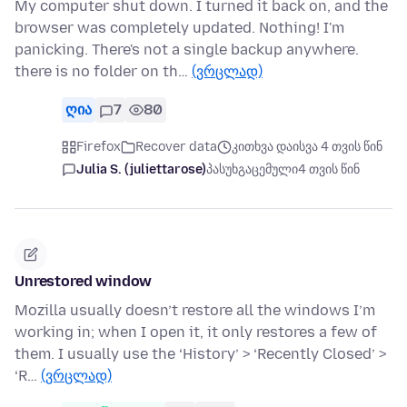
My computer shut down. I turned it back on, and the
browser was completely updated. Nothing! I'm
panicking. There's not a single backup anywhere.
there is no folder on th…
(ვრცლად)
ღია
7
80
Firefox
Recover data
კითხვა დაისვა 4 თვის წინ
Julia S. (juliettarose)
პასუხგაცემული
4 თვის წინ
Unrestored window
Mozilla usually doesn’t restore all the windows I’m
working in; when I open it, it only restores a few of
them. I usually use the ‘History’ > ‘Recently Closed’ >
‘R…
(ვრცლად)