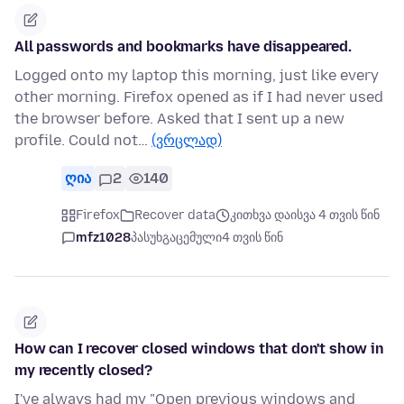
All passwords and bookmarks have disappeared.
Logged onto my laptop this morning, just like every
other morning. Firefox opened as if I had never used
the browser before. Asked that I sent up a new
profile. Could not…
(ვრცლად)
ღია
2
140
Firefox
Recover data
კითხვა დაისვა 4 თვის წინ
mfz1028
პასუხგაცემული
4 თვის წინ
How can I recover closed windows that don't show in
my recently closed?
I've always had my "Open previous windows and