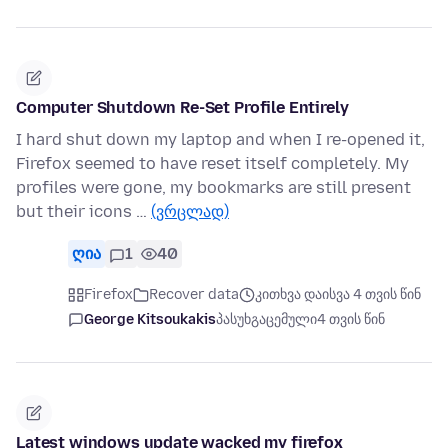
Computer Shutdown Re-Set Profile Entirely
I hard shut down my laptop and when I re-opened it,
Firefox seemed to have reset itself completely. My
profiles were gone, my bookmarks are still present
but their icons …
(ვრცლად)
ღია
1
40
Firefox
Recover data
კითხვა დაისვა 4 თვის წინ
George Kitsoukakis
პასუხგაცემული
4 თვის წინ
Latest windows update wacked my firefox