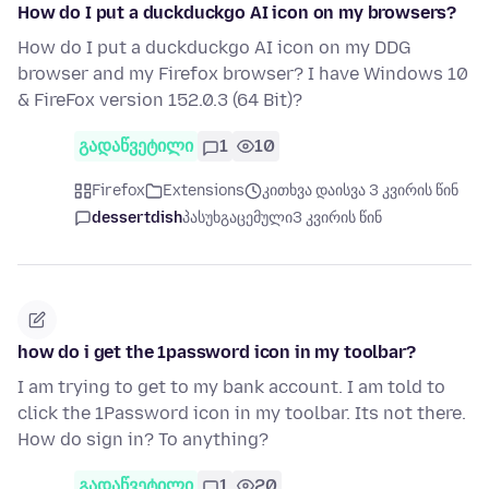
How do I put a duckduckgo AI icon on my browsers?
How do I put a duckduckgo AI icon on my DDG
browser and my Firefox browser? I have Windows 10
& FireFox version 152.0.3 (64 Bit)?
გადაწვეტილი
1
10
Firefox
Extensions
კითხვა დაისვა 3 კვირის წინ
dessertdish
პასუხგაცემული
3 კვირის წინ
how do i get the 1password icon in my toolbar?
I am trying to get to my bank account. I am told to
click the 1Password icon in my toolbar. Its not there.
How do sign in? To anything?
გადაწვეტილი
1
20