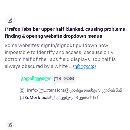
Firefox Tabs bar upper half blanked, causing problems
finding & openng website dropdown menus
Some websites' signin/signout pulldown now
impossible to identify and access, because only
bottom half of the Tabs field displays. Top half is
always obscured by a white …
(ვრცლად)
გადაწვეტილი
3
30
Firefox
Extensions
კითხვა დაისვა 3 კვირის წინ
EdMorbius
პასუხგაცემული
3 კვირის წინ