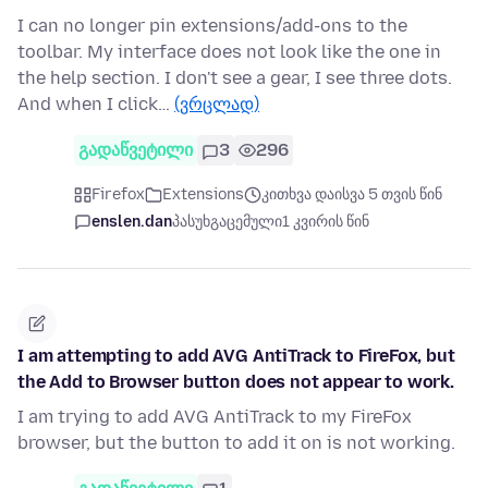
I can no longer pin extensions/add-ons to the
toolbar. My interface does not look like the one in
the help section. I don't see a gear, I see three dots.
And when I click…
(ვრცლად)
გადაწვეტილი
3
296
Firefox
Extensions
კითხვა დაისვა 5 თვის წინ
enslen.dan
პასუხგაცემული
1 კვირის წინ
I am attempting to add AVG AntiTrack to FireFox, but
the Add to Browser button does not appear to work.
I am trying to add AVG AntiTrack to my FireFox
browser, but the button to add it on is not working.