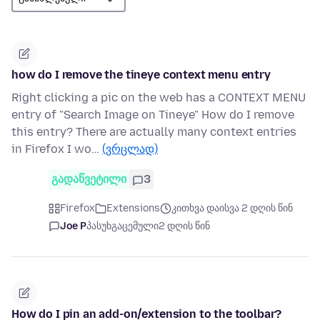
how do I remove the tineye context menu entry
Right clicking a pic on the web has a CONTEXT MENU
entry of "Search Image on Tineye" How do I remove
this entry? There are actually many context entries
in Firefox I wo…
(ვრცლად)
გადაწვეტილი
3
Firefox
Extensions
კითხვა დაისვა 2 დღის წინ
Joe P
პასუხგაცემული
2 დღის წინ
How do I pin an add-on/extension to the toolbar?