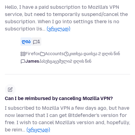
Hello, I have a paid subscription to Mozilla's VPN
service, but need to temporarily suspend/cancel the
subscription. When I go into settings there is no
subscription lis…
(ვრცლად)
ღია
1
Firefox
Accounts
კითხვა დაისვა 2 დღის წინ
James
პასუხგაცემული
2 დღის წინ
Can I be reimbursed by canceling Mozilla VPN?
I subscribed to Mozilla VPN a few days ago, but have
now learned that I can get Bitdefender's version for
free. I wish to cancel Mozilla's version and, hopefully,
be reim…
(ვრცლად)