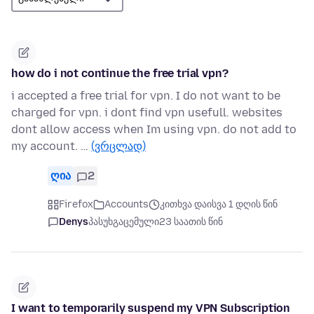
how do i not continue the free trial vpn?
i accepted a free trial for vpn. I do not want to be
charged for vpn. i dont find vpn usefull. websites
dont allow access when Im using vpn. do not add to
my account. …
(ვრცლად)
ღია
2
Firefox
Accounts
კითხვა დაისვა 1 დღის წინ
Denys
პასუხგაცემული
23 საათის წინ
I want to temporarily suspend my VPN Subscription