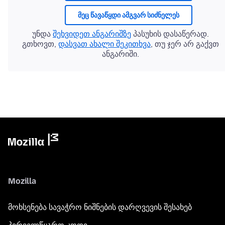
მეც წავაწყდი ამგვარ სიძნელეს
უნდა
შეხვიდეთ ანგარიშზე
პასუხის დასაწერად.
გთხოვთ,
დასვათ ახალი შეკითხვა
, თუ ჯერ არ გაქვთ
ანგარიში.
Mozilla
მოხსენება სავაჭრო ნიშნების დარღვევის შესახებ