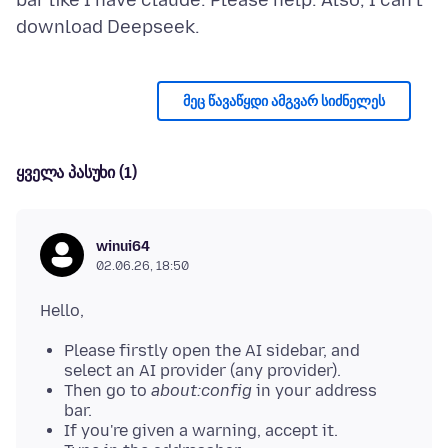
bar like I have claude. Please help. Also, I can't
მეც წავაწყდი ამგვარ სიძნელეს
ყველა პასუხი (1)
winui64
02.06.26, 18:50
Please firstly open the AI sidebar, and
select an AI provider (any provider).
Then go to
about:config
in your address
bar.
If you're given a warning, accept it.