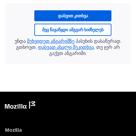
დასვით კითხვა
მეც წავაწყდი ამგვარ სიძნელეს
უნდა
შეხვიდეთ ანგარიშზე
პასუხის დასაწერად.
გთხოვთ,
დასვათ ახალი შეკითხვა
, თუ ჯერ არ
გაქვთ ანგარიში.
Mozilla