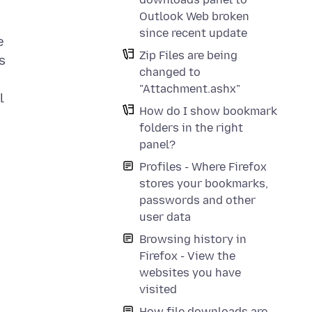
Outlook Web broken
since recent update
e
Zip Files are being
s
changed to
"Attachment.ashx"
l
How do I show bookmark
folders in the right
panel?
Profiles - Where Firefox
stores your bookmarks,
passwords and other
user data
Browsing history in
Firefox - View the
websites you have
visited
How file downloads are