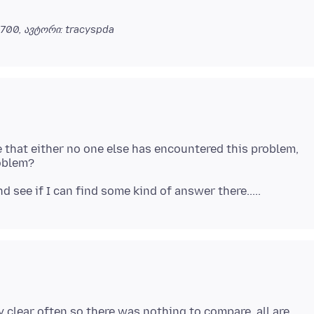
0700
, ავტორი: tracyspda
e that either no one else has encountered this problem,
 clear often so there was nothing to compare, all are