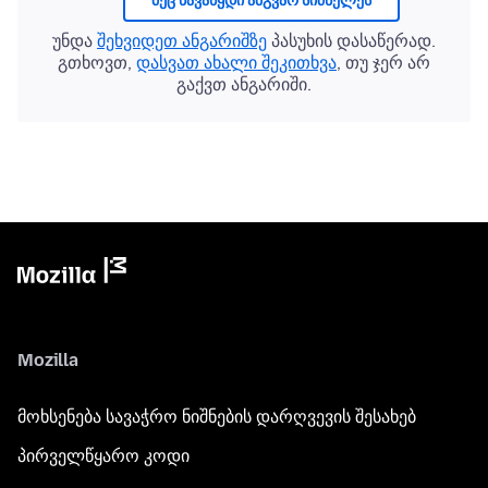
მეც წავაწყდი ამგვარ სიძნელეს
უნდა
შეხვიდეთ ანგარიშზე
პასუხის დასაწერად.
გთხოვთ,
დასვათ ახალი შეკითხვა
, თუ ჯერ არ
გაქვთ ანგარიში.
Mozilla
მოხსენება სავაჭრო ნიშნების დარღვევის შესახებ
პირველწყარო კოდი