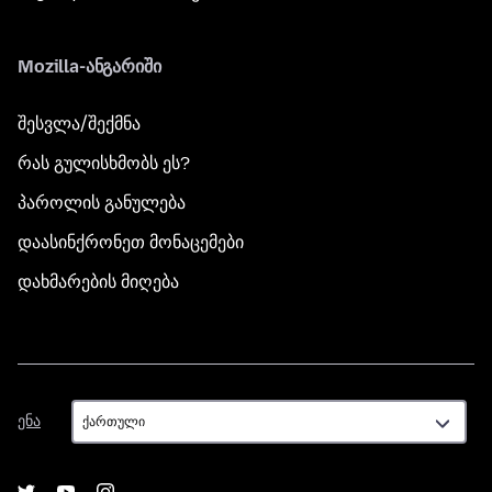
Mozilla-ანგარიში
შესვლა/შექმნა
რას გულისხმობს ეს?
პაროლის განულება
დაასინქრონეთ მონაცემები
დახმარების მიღება
ენა
ენა