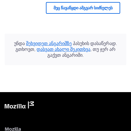
მეც წავაწყდი ამგვარ სიძნელეს
უნდა
შეხვიდეთ ანგარიშზე
პასუხის დასაწერად.
გთხოვთ,
დასვათ ახალი შეკითხვა
, თუ ჯერ არ
გაქვთ ანგარიში.
Mozilla