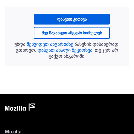
დასვით კითხვა
მეც წავაწყდი ამგვარ სიძნელეს
უნდა
შეხვიდეთ ანგარიშზე
პასუხის დასაწერად.
გთხოვთ,
დასვათ ახალი შეკითხვა
, თუ ჯერ არ
გაქვთ ანგარიში.
Mozilla