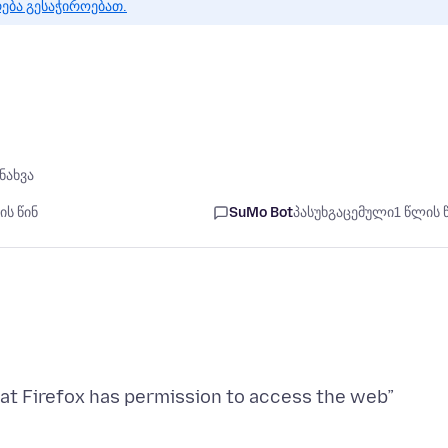
რება გესაჭიროებათ.
ნახვა
ის წინ
SuMo Bot
პასუხგაცემული
1 წლის 