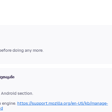
სეთაგანი
h engine.
https://support.mozilla.org/en-US/kb/manage-
id