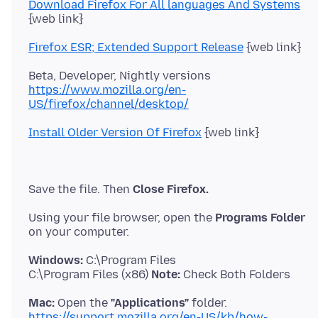
Download Firefox For All languages And Systems
Firefox ESR; Extended Support Release
https://www.mozilla.org/en-
US/firefox/channel/desktop/
Install Older Version Of Firefox
Save the file. Then
Close Firefox.
Using your file browser, open the
Programs Folder
Windows:
C:\Program Files
C:\Program Files (x86)
Note:
Mac:
Open the
"Applications"
https://support.mozilla.org/en-US/kb/how-