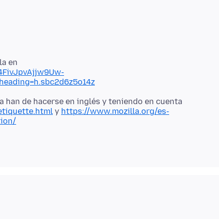
la en
c4FivJpvAjjw9Uw-
eading=h.sbc2d6z5o14z
la han de hacerse en inglés y teniendo en cuenta
etiquette.html
y
https://www.mozilla.org/es-
tion/