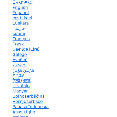
Ελληνικά
English
Español
eesti keel
Euskara
فارسی
suomi
Français
Frysk
Gaeilge (Éire)
Galego
Avañe'ẽ
ગુજરાતી
هَرْشَن هَوْسَ
עברית
हिन्दी (भारत)
Hrvatski
Magyar
Dolnoserbšćina
Hornjoserbsce
Bahasa Indonesia
Asụsụ Igbo