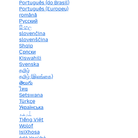
Português (do Brasil)
Português (Europeu)
română
Русский
සිංහල
slovenčina
slovenščina
Shqip
Српски
Kiswahili
Svenska
தமிழ்
தமிழ் (இலங்கை)
తెలుగు
ไทย
Setswana
Türkçe
Українська
اُردو
Tiếng Việt
Wolof
isiXhosa