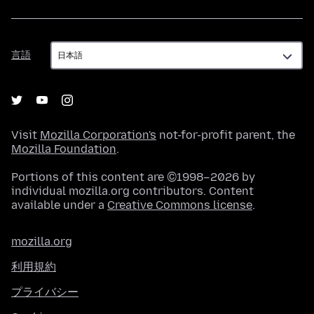
言
言語
語
Visit
Mozilla Corporation's
not-for-profit parent, the
Mozilla Foundation
.
Portions of this content are ©1998–2026 by
individual mozilla.org contributors. Content
available under a
Creative Commons license
.
mozilla.org
利用規約
プライバシー