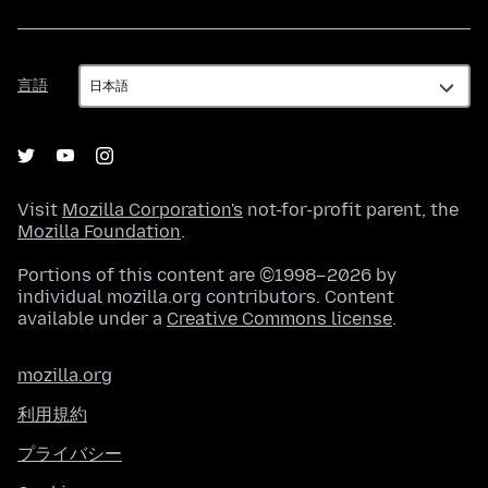
言
言語
語
Visit
Mozilla Corporation's
not-for-profit parent, the
Mozilla Foundation
.
Portions of this content are ©1998–2026 by
individual mozilla.org contributors. Content
available under a
Creative Commons license
.
mozilla.org
利用規約
プライバシー