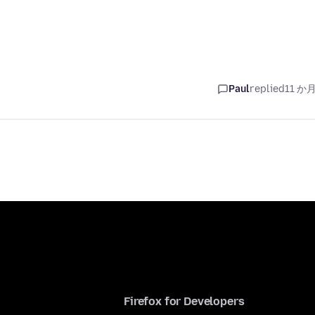
Paul
replied
11 か
Firefox for Developers