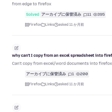
from edge to firefox
Solved
アーカイブに保管済み
11
395
Firefox
Links
asked 11 か月前
why can't I copy from an excel spreadsheet into fire
Can't copy from excel/word documents into firefox
アーカイブに保管済み
1
200
Firefox
Links
asked 11 か月前