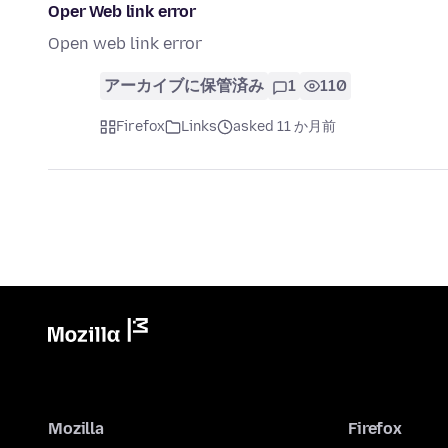
Oper Web link error
Open web link error
アーカイブに保管済み
1
110
Firefox
Links
asked 11 か月前
Mozilla
Firefox