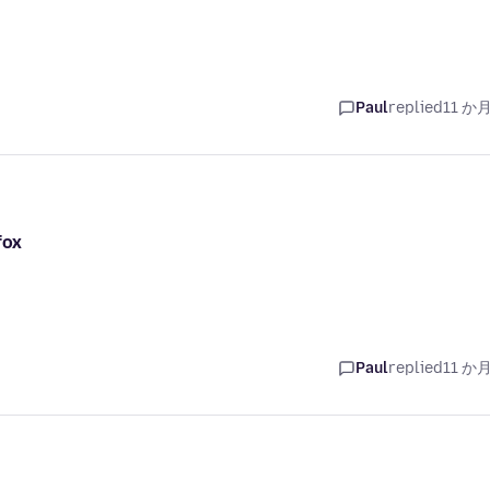
Paul
replied
11 か
fox
Paul
replied
11 か