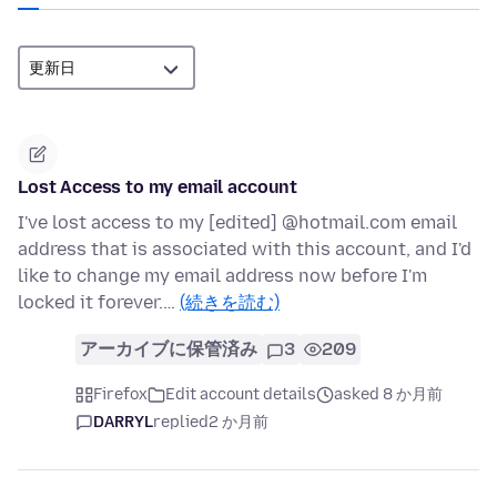
Lost Access to my email account
I've lost access to my [edited] @hotmail.com email
address that is associated with this account, and I'd
like to change my email address now before I'm
locked it forever.…
(続きを読む)
アーカイブに保管済み
3
209
Firefox
Edit account details
asked 8 か月前
DARRYL
replied
2 か月前