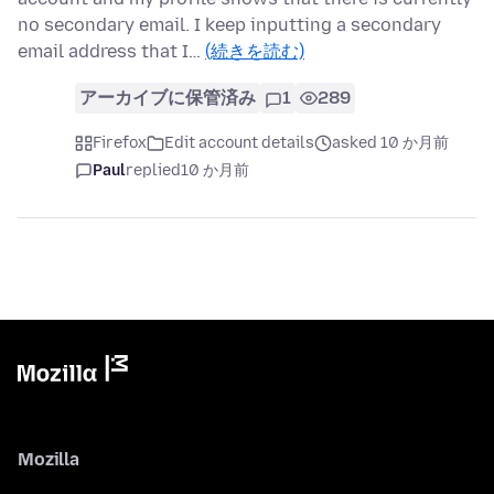
no secondary email. I keep inputting a secondary
email address that I…
(続きを読む)
アーカイブに保管済み
1
289
Firefox
Edit account details
asked 10 か月前
Paul
replied
10 か月前
Mozilla