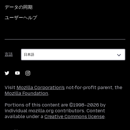
データの同期
ユーザーヘルプ
言
言語
語
Visit
Mozilla Corporation's
not-for-profit parent, the
Mozilla Foundation
.
Portions of this content are ©1998–2026 by
individual mozilla.org contributors. Content
available under a
Creative Commons license
.