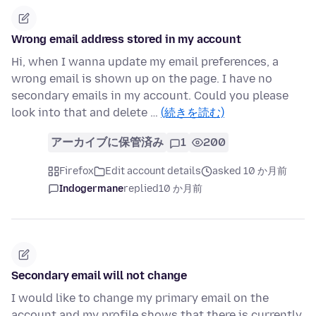
Wrong email address stored in my account
Hi, when I wanna update my email preferences, a
wrong email is shown up on the page. I have no
secondary emails in my account. Could you please
look into that and delete …
(続きを読む)
アーカイブに保管済み
1
200
Firefox
Edit account details
asked 10 か月前
Indogermane
replied
10 か月前
Secondary email will not change
I would like to change my primary email on the
account and my profile shows that there is currently