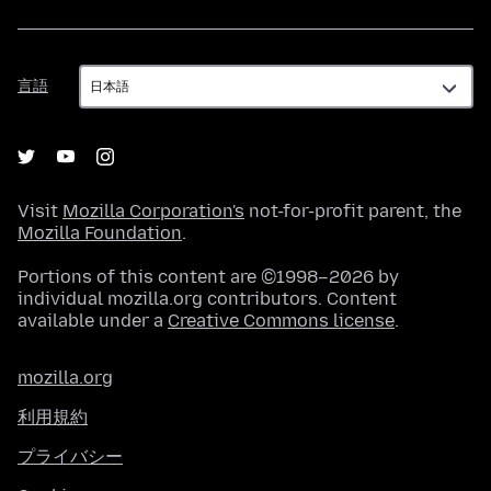
言
言語
語
Visit
Mozilla Corporation's
not-for-profit parent, the
Mozilla Foundation
.
Portions of this content are ©1998–2026 by
individual mozilla.org contributors. Content
available under a
Creative Commons license
.
mozilla.org
利用規約
プライバシー