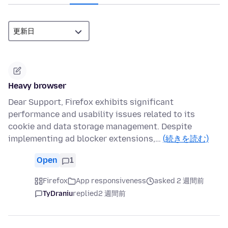
Heavy browser
Dear Support, Firefox exhibits significant
performance and usability issues related to its
cookie and data storage management. Despite
implementing ad blocker extensions,…
(続きを読む)
Open
1
Firefox
App responsiveness
asked 2 週間前
TyDraniu
replied
2 週間前