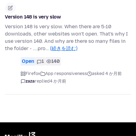
Version 148 is very slow
Version 148 is very slow. When there are 5-10
downloads, other websites won't open. That's why I
use version 140. And why are there so many files in
the folder - ....pro…
(続きを読む)
Open
1
140
Firefox
App responsiveness
asked 4 か月前
zaza
replied
4 か月前