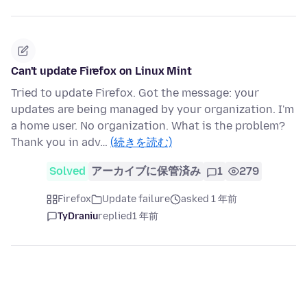
Can't update Firefox on Linux Mint
Tried to update Firefox. Got the message: your
updates are being managed by your organization. I'm
a home user. No organization. What is the problem?
Thank you in adv…
(続きを読む)
Solved
アーカイブに保管済み
1
279
Firefox
Update failure
asked 1 年前
TyDraniu
replied
1 年前