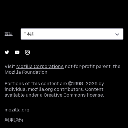
言
言語
語
Visit
Mozilla Corporation's
not-for-profit parent, the
Mozilla Foundation
.
Portions of this content are ©1998–2026 by
individual mozilla.org contributors. Content
available under a
Creative Commons license
.
mozilla.org
利用規約