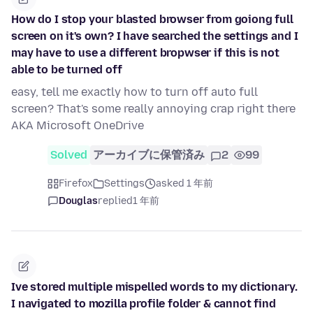
How do I stop your blasted browser from goiong full
screen on it's own? I have searched the settings and I
may have to use a different bropwser if this is not
able to be turned off
easy, tell me exactly how to turn off auto full
screen? That's some really annoying crap right there
AKA Microsoft OneDrive
Solved
アーカイブに保管済み
2
99
Firefox
Settings
asked 1 年前
Douglas
replied
1 年前
Ive stored multiple mispelled words to my dictionary.
I navigated to mozilla profile folder & cannot find