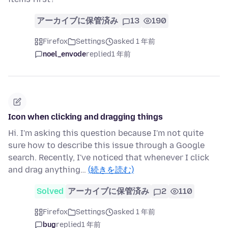
アーカイブに保管済み
13
190
Firefox
Settings
asked 1 年前
noel_envode
replied
1 年前
Icon when clicking and dragging things
Hi. I'm asking this question because I'm not quite
sure how to describe this issue through a Google
search. Recently, I've noticed that whenever I click
and drag anything…
(続きを読む)
Solved
アーカイブに保管済み
2
110
Firefox
Settings
asked 1 年前
bug
replied
1 年前