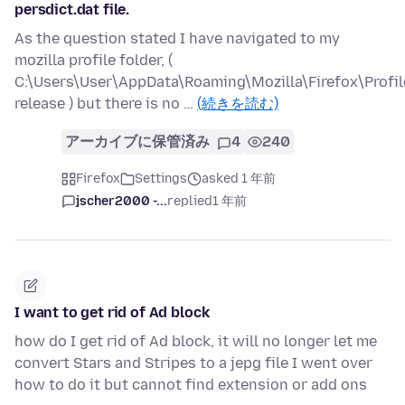
persdict.dat file.
As the question stated I have navigated to my
mozilla profile folder, (
C:\Users\User\AppData\Roaming\Mozilla\Firefox\Profil
release ) but there is no …
(続きを読む)
アーカイブに保管済み
4
240
Firefox
Settings
asked 1 年前
jscher2000 -...
replied
1 年前
I want to get rid of Ad block
how do I get rid of Ad block, it will no longer let me
convert Stars and Stripes to a jepg file I went over
how to do it but cannot find extension or add ons