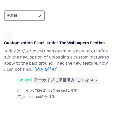
Customization Panel, Under The Wallpapers Section
Today (06/12/2025) upon opening a new tab, Firefox
slid the new option of uploading a custom picture to
apply to the background. Tried the new feature, now
I can not find…
(続きを読む)
Solved
アーカイブに保管済み
5
586
Firefox
Settings
asked 1 年前
josh
replied
8 か月前