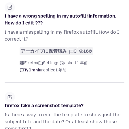
I have a wrong spelling in my autofill iinformation.
How do I edit ???
I have a misspelling in my firefox autofill. How do I
correct it?
アーカイブに保管済み
3
160
Firefox
Settings
asked 1 年前
TyDraniu
replied
1 年前
firefox take a screenshot template?
Is there a way to edit the template to show just the
subject title and the date? Or at least show those
items first?