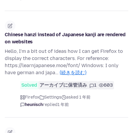
Chinese hanzi instead of Japanese kanji are rendered
on websites
Hello, I'm a bit out of ideas how I can get Firefox to
display the correct characters. For reference:
https://learnjapanese.moe/font/ Windows: I only
have german and japa…
(続きを読む)
Solved
アーカイブに保管済み
1
603
Firefox
Settings
asked 1 年前
heunisch
replied
1 年前