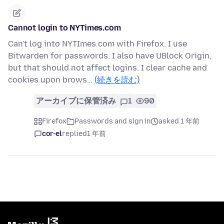
Cannot login to NYTimes.com
Can't log into NYTImes.com with Firefox. I use
Bitwarden for passwords. I also have UBlock Origin,
but that should not affect logins. I clear cache and
cookies upon brows…
(続きを読む)
アーカイブに保管済み
1
90
Firefox
Passwords and sign in
asked 1 年前
cor-el
replied
1 年前