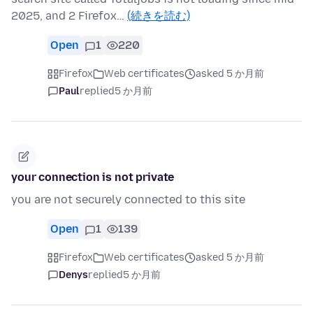
2025, and 2 Firefox…
(続きを読む)
Open
1
220
Firefox
Web certificates
asked 5 か月前
Paul
replied
5 か月前
your connection is not private
you are not securely connected to this site
Open
1
139
Firefox
Web certificates
asked 5 か月前
Denys
replied
5 か月前