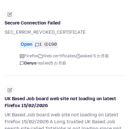
Secure Connection Failed
SEC_ERROR_REVOKED_CERTIFICATE
Open
1
190
Firefox
Web certificates
asked 5 か月前
Denys
replied
5 か月前
UK Based Job board web site not loading on latest
Firefox 15/02/2026
UK Based Job board web site not loading on latest
Firefox 15/02/2026 A Long trusted UK Based Job
search site called Totaljobs is not loading since mid