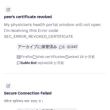
peer's certificate revoked
My physician's health portal window will not open.
I'm receiving this Error code:
SEC_ERROR_REVOKED_CERTIFICATE
アーカイブに保管済み
1
347
Firefox
Web certificates
asked 10 か月前
SuMo Bot
replied
10 か月前
Secure Connection Failed
মজিলা ব্রাউজার কাজ করছে না।