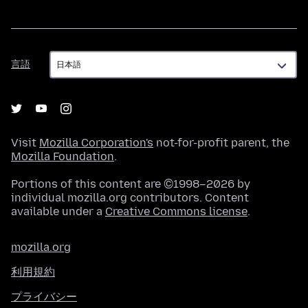
言
言語
語
Visit
Mozilla Corporation's
not-for-profit parent, the
Mozilla Foundation
.
Portions of this content are ©1998–2026 by
individual mozilla.org contributors. Content
available under a
Creative Commons license
.
mozilla.org
利用規約
プライバシー