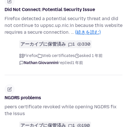
Did Not Connect: Potential Security Issue
Firefox detected a potential security threat and did
not continue to uppsc.up.nic.in because this website
requires a secure connection. …
(続きを読む)
アーカイブに保管済み
1
330
Firefox
Web certificates
asked 1 年前
Nathan Giovannini
replied
1 年前
NGDRS problems
peers certificate revoked while opening NGDRS fix
the issus
アーカイブに保管済み
1
190