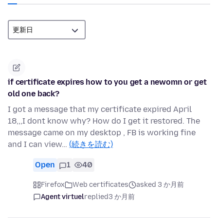
if certificate expires how to you get a newomn or get
old one back?
I got a message that my certificate expired April
18,,,I dont know why? How do I get it restored. The
message came on my desktop , FB is working fine
and I can view…
(続きを読む)
Open
1
40
Firefox
Web certificates
asked 3 か月前
Agent virtuel
replied
3 か月前