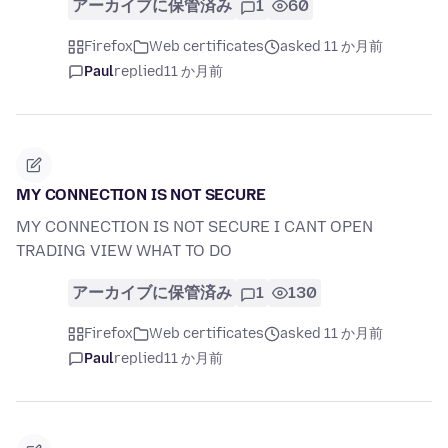
アーカイブに保管済み
1
60
Firefox
Web certificates
asked 11 か月前
Paul
replied
11 か月前
MY CONNECTION IS NOT SECURE
MY CONNECTION IS NOT SECURE I CANT OPEN
TRADING VIEW WHAT TO DO
アーカイブに保管済み
1
130
Firefox
Web certificates
asked 11 か月前
Paul
replied
11 か月前